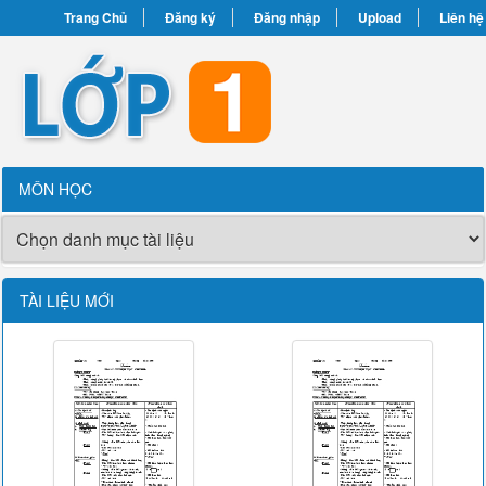
Trang Chủ
Đăng ký
Đăng nhập
Upload
Liên hệ
MÔN HỌC
TÀI LIỆU MỚI