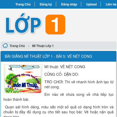
Trang Chủ
Đăng ký
Đăng nhập
Upload
Liên hệ
›
Trang Chủ
Mĩ Thuật Lớp 1
BÀI GIẢNG MĨ THUẬT LỚP 1 - BÀI 5: VẼ NÉT CONG
Mĩ thuật: VẼ NÉT CONG
CỦNG CỐ- DẶN DÒ:
TRÒ CHƠI: Thi vẽ nhanh hình ảnh tạo từ
nét cong.
Em nào vẽ chưa xong về nhà tiếp tục
hoàn thành bài.
Quan sát hình dáng, màu sắc một số quả có dạng hình tròn và
chuẩn bị đầy đủ dụng cụ cho tiết sau học bài: Vẽ hoặc nặn quả
dạng tròn.