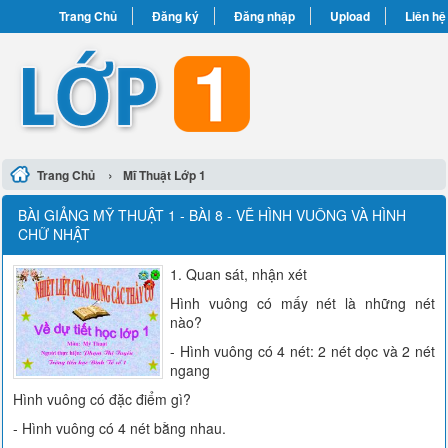
Trang Chủ
Đăng ký
Đăng nhập
Upload
Liên hệ
›
Trang Chủ
Mĩ Thuật Lớp 1
BÀI GIẢNG MỸ THUẬT 1 - BÀI 8 - VẼ HÌNH VUÔNG VÀ HÌNH
CHỮ NHẬT
1. Quan sát, nhận xét
Hình vuông có mấy nét là những nét
nào?
- Hình vuông có 4 nét: 2 nét dọc và 2 nét
ngang
Hình vuông có đặc điểm gì?
- Hình vuông có 4 nét bằng nhau.