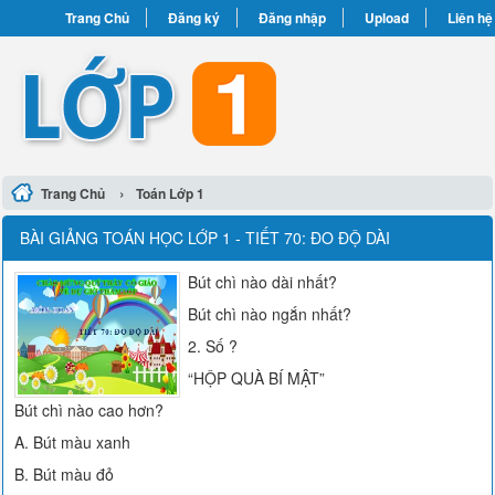
Trang Chủ
Đăng ký
Đăng nhập
Upload
Liên hệ
›
Trang Chủ
Toán Lớp 1
BÀI GIẢNG TOÁN HỌC LỚP 1 - TIẾT 70: ĐO ĐỘ DÀI
Bút chì nào dài nhất?
Bút chì nào ngắn nhất?
2. Số ?
“HỘP QUÀ BÍ MẬT”
Bút chì nào cao hơn?
A. Bút màu xanh
B. Bút màu đỏ