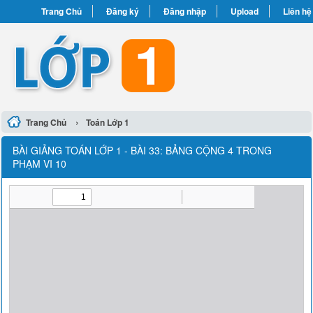
Trang Chủ
Đăng ký
Đăng nhập
Upload
Liên hệ
›
Trang Chủ
Toán Lớp 1
BÀI GIẢNG TOÁN LỚP 1 - BÀI 33: BẢNG CỘNG 4 TRONG
PHẠM VI 10