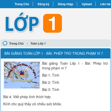
Trang Chủ
Đăng ký
Đăng nhập
Upload
Liên hệ
›
Trang Chủ
Toán Lớp 1
BÀI GIẢNG TOÁN LỚP 1 - BÀI: PHÉP TRỪ TRONG PHẠM VI 7
Bài giảng Toán Lớp 1 - Bài: Phép trừ
trong phạm vi 7
Bài 1: Tính
Bài 2: Tính
Bài 3: Tính
Bài 4: Viết phép tính thích hợp
Kính chc quý thầy cô nhiều sức khỏe.