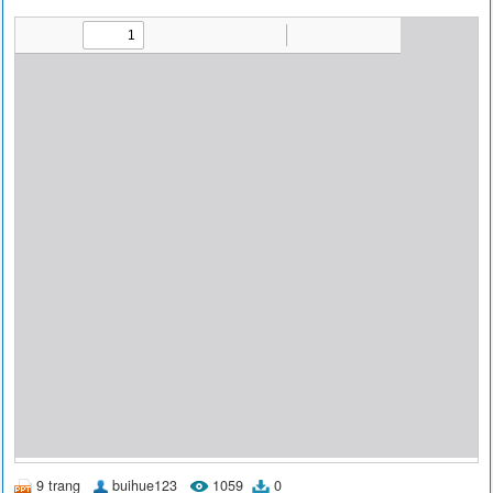
9 trang
buihue123
1059
0