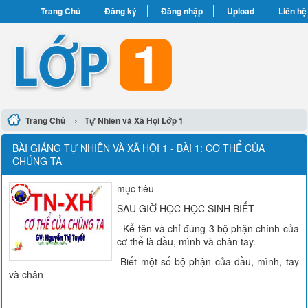
Trang Chủ
Đăng ký
Đăng nhập
Upload
Liên hệ
›
Trang Chủ
Tự Nhiên và Xã Hội Lớp 1
BÀI GIẢNG TỰ NHIÊN VÀ XÃ HỘI 1 - BÀI 1: CƠ THỂ CỦA
CHÚNG TA
mục tiêu
SAU GIỜ HỌC HỌC SINH BIẾT
-Kể tên và chỉ đúng 3 bộ phận chính của
cơ thể là đầu, mình và chân tay.
-Biết một số bộ phận của đầu, mình, tay
và chân