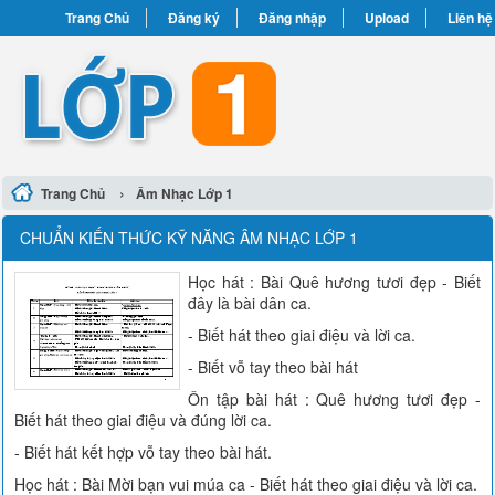
Trang Chủ
Đăng ký
Đăng nhập
Upload
Liên hệ
›
Trang Chủ
Âm Nhạc Lớp 1
CHUẨN KIẾN THỨC KỸ NĂNG ÂM NHẠC LỚP 1
Học hát : Bài Quê hương tươi đẹp - Biết
đây là bài dân ca.
- Biết hát theo giai điệu và lời ca.
- Biết vỗ tay theo bài hát
Ôn tập bài hát : Quê hương tươi đẹp -
Biết hát theo giai điệu và đúng lời ca.
- Biết hát kết hợp vỗ tay theo bài hát.
Học hát : Bài Mời bạn vui múa ca - Biết hát theo giai điệu và lời ca.