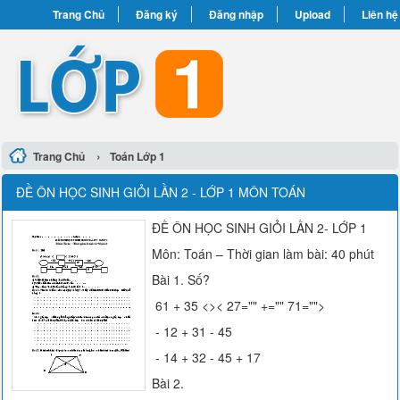
Trang Chủ
Đăng ký
Đăng nhập
Upload
Liên hệ
›
Trang Chủ
Toán Lớp 1
ĐỀ ÔN HỌC SINH GIỎI LẦN 2 - LỚP 1 MÔN TOÁN
ĐỀ ÔN HỌC SINH GIỎI LẦN 2- LỚP 1
Môn: Toán – Thời gian làm bài: 40 phút
Bài 1. Số?
61 + 35 <>< 27="" +="" 71="">
- 12 + 31 - 45
- 14 + 32 - 45 + 17
Bài 2.