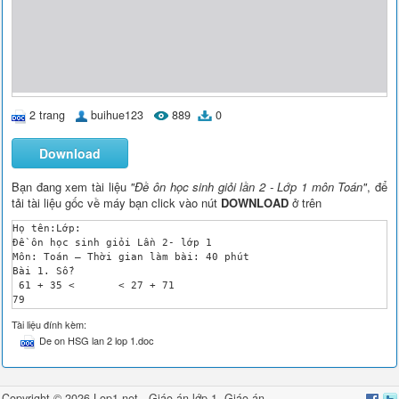
2 trang
buihue123
889
0
Download
Bạn đang xem tài liệu
"Đề ôn học sinh giỏi lần 2 - Lớp 1 môn Toán"
, để
tải tài liệu gốc về máy bạn click vào nút
DOWNLOAD
ở trên
Họ tên:Lớp:

Đề ôn học sinh giỏi Lần 2- lớp 1 

Môn: Toán – Thời gian làm bài: 40 phút

Bài 1. Số? 	 

 61 + 35 < 	 < 27 + 71 

79

 - 12 + 31 - 45	 	 	

Tài liệu đính kèm:
	31

De on HSG lan 2 lop 1.doc
 - 14 + 32 - 45 + 17

Bài 2. 

a) Viết số lớn nhất có 2 chữ số:..

b) Viết số lẻ lớn nhất có 2 chữ số:..

Copyright © 2026 Lop1.net -
Giáo án lớp 1
,
Giáo án
c) Tìm số có 2 chữ số mà tổng 2 chữ số là 1:.
