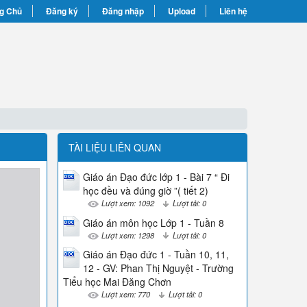
g Chủ
Đăng ký
Đăng nhập
Upload
Liên hệ
TÀI LIỆU LIÊN QUAN
Giáo án Đạo đức lớp 1 - Bài 7 “ Đi
học đều và đúng giờ ”( tiết 2)
Lượt xem: 1092
Lượt tải: 0
Giáo án môn học Lớp 1 - Tuần 8
Lượt xem: 1298
Lượt tải: 0
Giáo án Đạo đức 1 - Tuần 10, 11,
12 - GV: Phan Thị Nguyệt - Trường
Tiểu học Mai Đăng Chơn
Lượt xem: 770
Lượt tải: 0