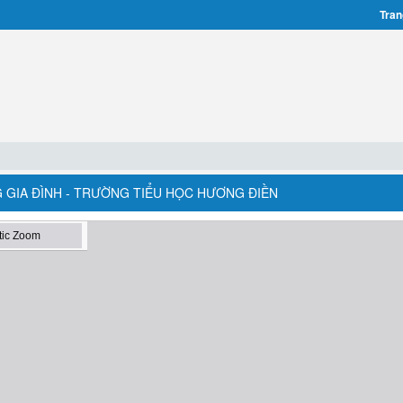
Tran
NG GIA ĐÌNH - TRƯỜNG TIỂU HỌC HƯƠNG ĐIỀN