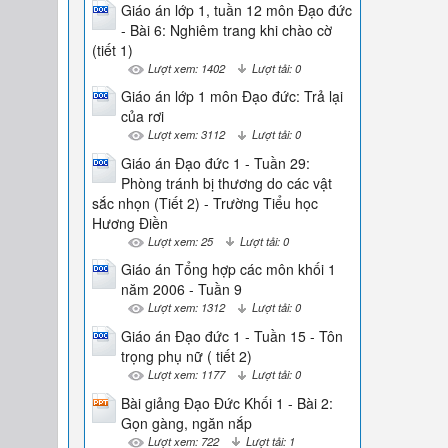
Giáo án lớp 1, tuần 12 môn Đạo đức
- Bài 6: Nghiêm trang khi chào cờ
(tiết 1)
Lượt xem: 1402
Lượt tải: 0
Giáo án lớp 1 môn Đạo đức: Trả lại
của rơi
Lượt xem: 3112
Lượt tải: 0
Giáo án Đạo đức 1 - Tuần 29:
Phòng tránh bị thương do các vật
sắc nhọn (Tiết 2) - Trường Tiểu học
Hương Điền
Lượt xem: 25
Lượt tải: 0
Giáo án Tổng hợp các môn khối 1
năm 2006 - Tuần 9
Lượt xem: 1312
Lượt tải: 0
Giáo án Đạo đức 1 - Tuần 15 - Tôn
trọng phụ nữ ( tiết 2)
Lượt xem: 1177
Lượt tải: 0
Bài giảng Đạo Đức Khối 1 - Bài 2:
Gọn gàng, ngăn nắp
Lượt xem: 722
Lượt tải: 1