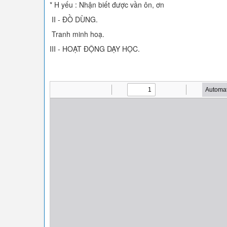
* H yếu : Nhận biết được vần ôn, ơn
II - ĐỒ DÙNG.
Tranh minh hoạ.
III - HOẠT ĐỘNG DẠY HỌC.