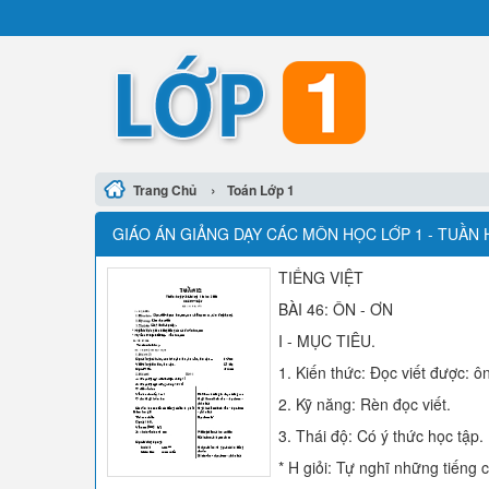
›
Trang Chủ
Toán Lớp 1
GIÁO ÁN GIẢNG DẠY CÁC MÔN HỌC LỚP 1 - TUẦN 
TIẾNG VIỆT
BÀI 46: ÔN - ƠN
I - MỤC TIÊU.
1. Kiến thức: Đọc viết được: ô
2. Kỹ năng: Rèn đọc viết.
3. Thái độ: Có ý thức học tập.
* H giỏi: Tự nghĩ những tiếng 