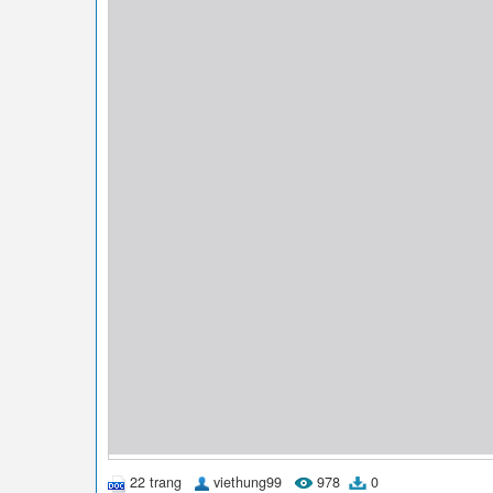
22 trang
viethung99
978
0