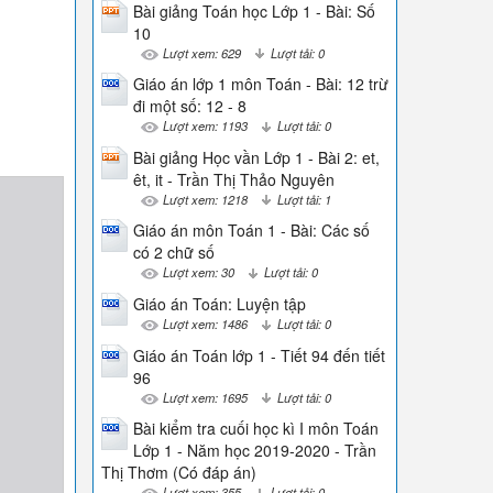
Bài giảng Toán học Lớp 1 - Bài: Số
10
Lượt xem: 629
Lượt tải: 0
Giáo án lớp 1 môn Toán - Bài: 12 trừ
đi một số: 12 - 8
Lượt xem: 1193
Lượt tải: 0
Bài giảng Học vần Lớp 1 - Bài 2: et,
êt, it - Trần Thị Thảo Nguyên
Lượt xem: 1218
Lượt tải: 1
Giáo án môn Toán 1 - Bài: Các số
có 2 chữ số
Lượt xem: 30
Lượt tải: 0
Giáo án Toán: Luyện tập
Lượt xem: 1486
Lượt tải: 0
Giáo án Toán lớp 1 - Tiết 94 đến tiết
96
Lượt xem: 1695
Lượt tải: 0
Bài kiểm tra cuối học kì I môn Toán
Lớp 1 - Năm học 2019-2020 - Trần
Thị Thơm (Có đáp án)
Lượt xem: 355
Lượt tải: 0