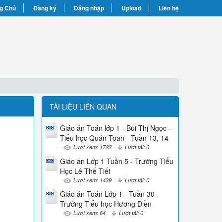
g Chủ
Đăng ký
Đăng nhập
Upload
Liên hệ
TÀI LIỆU LIÊN QUAN
Giáo án Toán lớp 1 - Bùi Thị Ngọc –
Tiểu học Quán Toan - Tuần 13, 14
Lượt xem: 1722
Lượt tải: 0
Giáo án Lớp 1 Tuần 5 - Trường Tiểu
Học Lê Thế Tiết
Lượt xem: 1439
Lượt tải: 0
Giáo án Toán Lớp 1 - Tuần 30 -
Trường Tiểu học Hương Điền
Lượt xem: 64
Lượt tải: 0