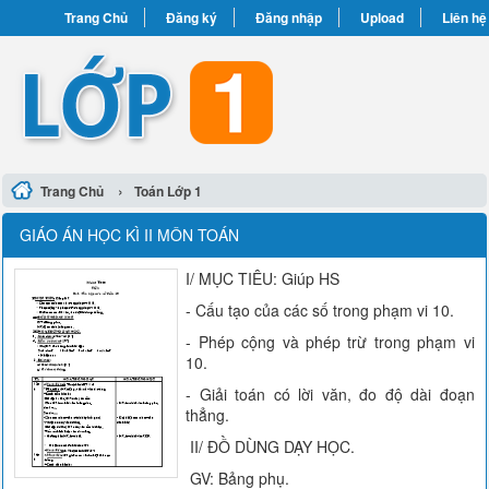
Trang Chủ
Đăng ký
Đăng nhập
Upload
Liên hệ
›
Trang Chủ
Toán Lớp 1
GIÁO ÁN HỌC KÌ II MÔN TOÁN
I/ MỤC TIÊU: Giúp HS
- Cấu tạo của các số trong phạm vi 10.
- Phép cộng và phép trừ trong phạm vi
10.
- Giải toán có lời văn, đo độ dài đoạn
thẳng.
II/ ĐỒ DÙNG DẠY HỌC.
GV: Bảng phụ.