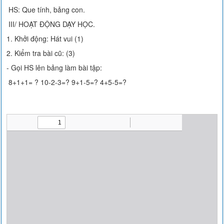
HS: Que tính, bảng con.
III/ HOẠT ĐỘNG DẠY HỌC.
1. Khởi động: Hát vui (1)
2. Kiểm tra bài cũ: (3)
- Gọi HS lên bảng làm bài tập:
8+1+1= ? 10-2-3=? 9+1-5=? 4+5-5=?