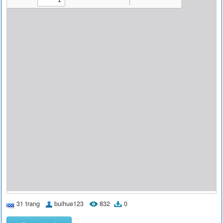
31 trang
buihue123
832
0