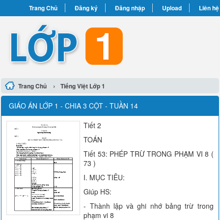
Trang Chủ
Đăng ký
Đăng nhập
Upload
Liên hệ
›
Trang Chủ
Tiếng Việt Lớp 1
GIÁO ÁN LỚP 1 - CHIA 3 CỘT - TUẦN 14
Tiết 2
TOÁN
Tiết 53: PHÉP TRỪ TRONG PHẠM VI 8 (
73 )
I. MỤC TIÊU:
Giúp HS:
- Thành lập và ghi nhớ bảng trừ trong
phạm vi 8