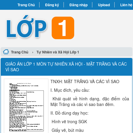
Trang Chủ
Đăng ký
Đăng nhập
Upload
Liên hệ
›
Trang Chủ
Tự Nhiên và Xã Hội Lớp 1
GIÁO ÁN LỚP 1 MÔN TỰ NHIÊN XÃ HỘI - MẶT TRĂNG VÀ CÁC
VÌ SAO
TNXH: MẶT TRĂNG VÀ CÁC VÌ SAO
I. Mục đích, yêu cầu:
Khái quát về hình dạng, đặc điểm của
Mặt Trăng và các vì sao ban đêm.
II. Đồ dùng dạy học:
Hình vẽ trong SGK
Giấy vẽ, bút màu