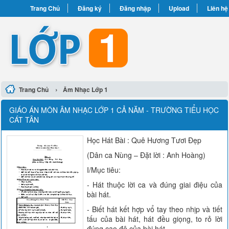
Trang Chủ
Đăng ký
Đăng nhập
Upload
Liên hệ
›
Trang Chủ
Âm Nhạc Lớp 1
GIÁO ÁN MÔN ÂM NHẠC LỚP 1 CẢ NĂM - TRƯỜNG TIỂU HỌC
CÁT TÂN
Học Hát Bài : Quê Hương Tươi Đẹp
(Dân ca Nùng – Đặt lời : Anh Hoàng)
I/Mục tiêu:
- Hát thuộc lời ca và đúng giai điệu của
bài hát.
- Biết hát kết hợp vổ tay theo nhịp và tiết
tấu của bài hát, hát đều giọng, to rỏ lời
đúng cao độ của bài hát.