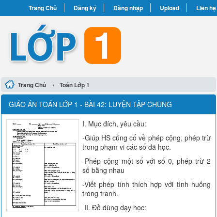
Trang Chủ
Đăng ký
Đăng nhập
Upload
Liên hệ
›
Trang Chủ
Toán Lớp 1
GIÁO ÁN TOÁN LỚP 1 - BÀI 42: LUYỆN TẬP CHUNG
I. Mục đích, yêu cầu:
-Giúp HS củng cố về phép cộng, phép trừ
trong phạm vi các số đã học.
-Phép cộng một số với số 0, phép trừ 2
số bằng nhau
-Viết phép tính thích hợp với tình huống
trong tranh.
II. Đồ dùng dạy học: