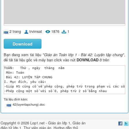
2 trang
trvimsat
1876
1
Download
Bạn đang xem tài liệu
"Giáo án Toán lớp 1 - Bài 42: Luyện tập chung"
,
để tải tài liệu gốc về máy bạn click vào nút
DOWNLOAD
ở trên
TUẦN: 	Thứ , ngày  tháng  năm 

 Môn: Toán 

 Bài 42: LUYỆN TẬP CHUNG

I. Mục đích, yêu cầu:

-Giúp HS củng cố về phép cộng, phép trừ trong phạm vi các số đ
-Phép cộng một số với số 0, phép trừ 2 số bằng nhau

-Viết phép tính thích hợp với tình huống trong tranh.

Tài liệu đính kèm:
 II. Đồ dùng dạy học:

42(luyentapchung).doc
	-Sách Toán.

-Tranh trong bài 5 phóng to.

 III. Các hoạt động dạy và học:

Hoạt động của giáo viên

Copyright © 2026 Lop1.net -
Giáo án lớp 1
,
Giáo án
Hoạt động của học sinh

điện tử lớp 1
,
Thư viện giáo án
, Hướng dẫn
thủ
1/ Kiểm tra bài cũ:
