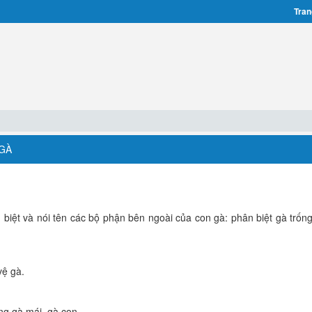
Tran
 GÀ
 biệt và nói tên các bộ phận bên ngoài của con gà: phân biệt gà trống
vệ gà.
ng gà mái, gà con.