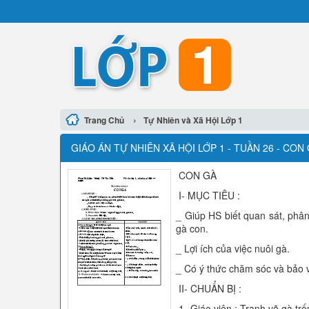
›
Trang Chủ
Tự Nhiên và Xã Hội Lớp 1
GIÁO ÁN TỰ NHIÊN XÃ HỘI LỚP 1 - TUẦN 26 - CON
CON GÀ
I- MỤC TIÊU :
_ Giúp HS biết quan sát, phân
gà con.
_ Lợi ích của việc nuôi gà.
_ Có ý thức chăm sóc và bảo 
II- CHUẨN BỊ :
1- Giáo viên : Tranh vẽ gà trố