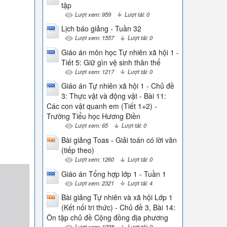
tập
Lượt xem: 959
Lượt tải: 0
Lịch báo giảng - Tuần 32
Lượt xem: 1557
Lượt tải: 0
Giáo án môn học Tự nhiên xã hội 1 -
Tiết 5: Giữ gìn vệ sinh thân thể
Lượt xem: 1217
Lượt tải: 0
Giáo án Tự nhiên xã hội 1 - Chủ đề
3: Thực vật và động vật - Bài 11:
Các con vật quanh em (Tiết 1+2) -
Trường Tiểu học Hương Điền
Lượt xem: 65
Lượt tải: 0
Bài giảng Toas - Giải toán có lời văn
(tiếp theo)
Lượt xem: 1260
Lượt tải: 0
Giáo án Tổng hợp lớp 1 - Tuần 1
Lượt xem: 2321
Lượt tải: 4
Bài giảng Tự nhiên và xã hội Lớp 1
(Kết nối tri thức) - Chủ đề 3, Bài 14:
Ôn tập chủ đề Cộng đồng địa phương
Lượt xem: 1098
Lượt tải: 0