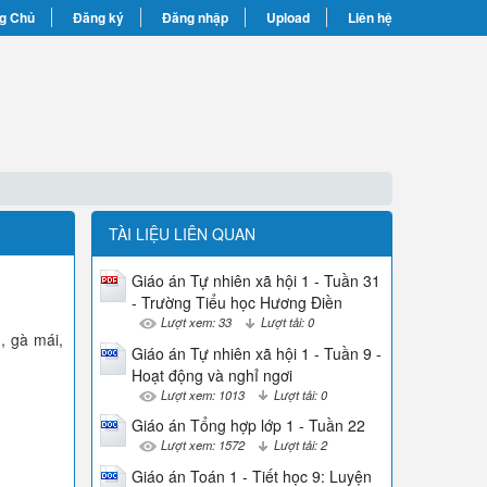
g Chủ
Đăng ký
Đăng nhập
Upload
Liên hệ
TÀI LIỆU LIÊN QUAN
Giáo án Tự nhiên xã hội 1 - Tuần 31
- Trường Tiểu học Hương Điền
Lượt xem: 33
Lượt tải: 0
, gà mái,
Giáo án Tự nhiên xã hội 1 - Tuần 9 -
Hoạt động và nghỉ ngơi
Lượt xem: 1013
Lượt tải: 0
Giáo án Tổng hợp lớp 1 - Tuần 22
Lượt xem: 1572
Lượt tải: 2
Giáo án Toán 1 - Tiết học 9: Luyện