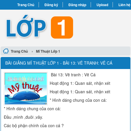
Trang Chủ
Đăng ký
Đăng nhập
Upload
Liên hệ
›
Trang Chủ
Mĩ Thuật Lớp 1
BÀI GIẢNG MĨ THUẬT LỚP 1 - BÀI 13: VẼ TRANH: VẼ CÁ
Bài 13: Vẽ tranh : Vẽ Cá
Hoạt động 1: Quan sát, nhận xét
Hoạt động 1: Quan sát, nhận xét
* Hình dáng chung của con cá:
* Hình dáng chung của con cá:
Đầu ,mình ,đuôi ,vây.
Các bộ phận chính của con cá ?