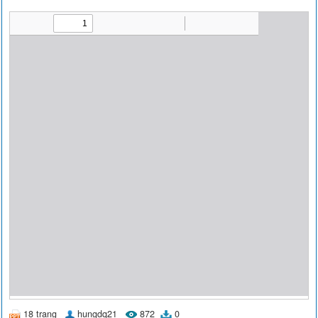
18 trang
hungdq21
872
0