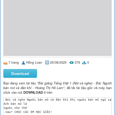
7 trang
Hồng Loan
25/08/2025
376
0
Download
Bạn đang xem tài liệu
"Bài giảng Tiếng Việt 1 (Nói và nghe) - Bài: Người
bán mũ và đàn khỉ - Hoàng Thị Hồ Lam"
, để tải tài liệu gốc về máy bạn
click vào nút
DOWNLOAD
ở trên
 Nói và nghe Người bán mũ và đàn khỉ Khi người bán mũ ngủ say,
Anh bán mũ là

người như thế

 nào? CHÚC CÁC EM HỌC GIỎI!