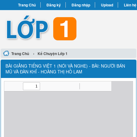
Trang Chủ
Đăng ký
Đăng nhập
Upload
Liên hệ
›
Trang Chủ
Kể Chuyện Lớp 1
BÀI GIẢNG TIẾNG VIỆT 1 (NÓI VÀ NGHE) - BÀI: NGƯỜI BÁN
MŨ VÀ ĐÀN KHỈ - HOÀNG THỊ HỒ LAM