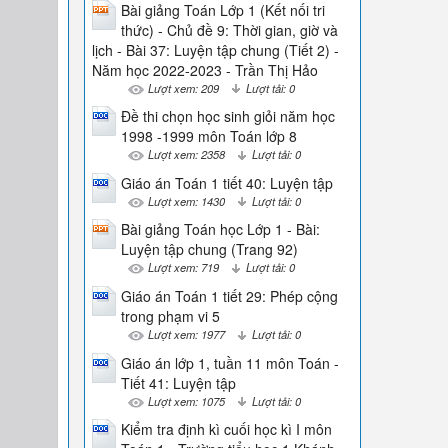
Bài giảng Toán Lớp 1 (Kết nối tri
thức) - Chủ đề 9: Thời gian, giờ và
lịch - Bài 37: Luyện tập chung (Tiết 2) -
Năm học 2022-2023 - Trần Thị Hảo
Lượt xem: 209
Lượt tải: 0
Đề thi chọn học sinh giỏi năm học
1998 -1999 môn Toán lớp 8
Lượt xem: 2358
Lượt tải: 0
Giáo án Toán 1 tiết 40: Luyện tập
Lượt xem: 1430
Lượt tải: 0
Bài giảng Toán học Lớp 1 - Bài:
Luyện tập chung (Trang 92)
Lượt xem: 719
Lượt tải: 0
Giáo án Toán 1 tiết 29: Phép cộng
trong phạm vi 5
Lượt xem: 1977
Lượt tải: 0
Giáo án lớp 1, tuần 11 môn Toán -
Tiết 41: Luyện tập
Lượt xem: 1075
Lượt tải: 0
Kiểm tra định kì cuối học kì I môn