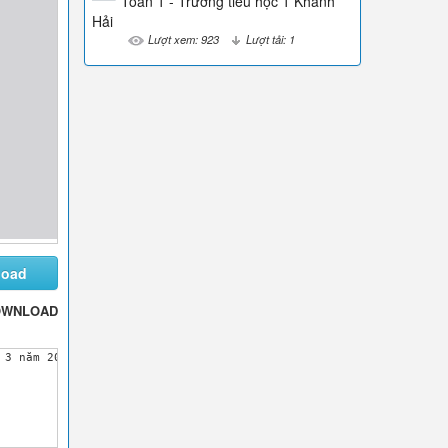
Toán 1 - Trường tiểu học 1 Khánh
Hải
Lượt xem: 923
Lượt tải: 1
load
OWNLOAD
 3 năm 2010Bài:LUYỆN TẬPThứ ba ngày 2 tháng 3 năm 2010Bài 1: Nối