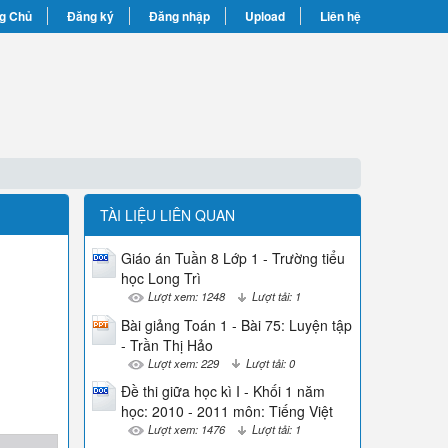
g Chủ
Đăng ký
Đăng nhập
Upload
Liên hệ
TÀI LIỆU LIÊN QUAN
Giáo án Tuần 8 Lớp 1 - Trường tiểu
học Long Trì
Lượt xem: 1248
Lượt tải: 1
Bài giảng Toán 1 - Bài 75: Luyện tập
- Trần Thị Hảo
Lượt xem: 229
Lượt tải: 0
Đề thi giữa học kì I - Khối 1 năm
học: 2010 - 2011 môn: Tiếng Việt
Lượt xem: 1476
Lượt tải: 1