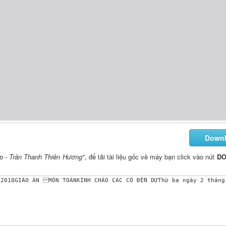
Down
ập - Trần Thanh Thiên Hương"
, để tải tài liệu gốc về máy bạn click vào nút
D
/2010GIÁO ÁN MÔN TOÁNKÍNH CHÀO CÁC CÔ ĐẾN DỰThứ ba ngày 2 tháng