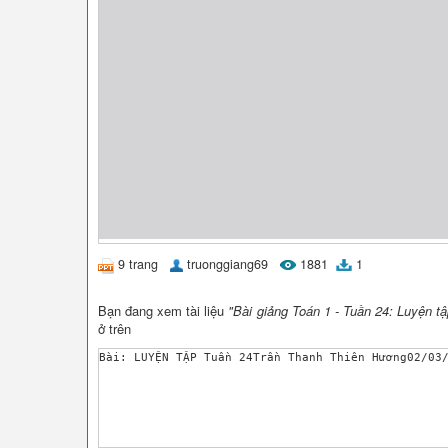
9 trang
truonggiang69
1881
1
Bạn đang xem tài liệu
"Bài giảng Toán 1 - Tuần 24: Luyện t
ở trên
Bài: LUYỆN TẬP Tuần 24Trần Thanh Thiên Hương02/03