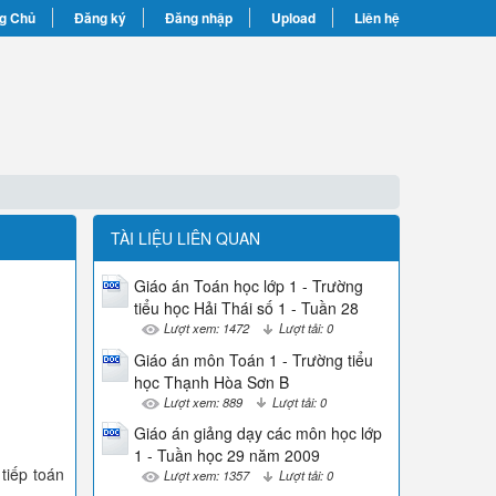
g Chủ
Đăng ký
Đăng nhập
Upload
Liên hệ
TÀI LIỆU LIÊN QUAN
Giáo án Toán học lớp 1 - Trường
tiểu học Hải Thái số 1 - Tuần 28
Lượt xem: 1472
Lượt tải: 0
Giáo án môn Toán 1 - Trường tiểu
học Thạnh Hòa Sơn B
Lượt xem: 889
Lượt tải: 0
Giáo án giảng dạy các môn học lớp
1 - Tuần học 29 năm 2009
tiếp toán
Lượt xem: 1357
Lượt tải: 0