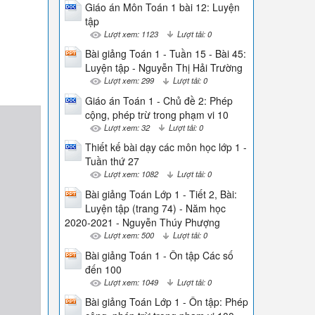
Giáo án Môn Toán 1 bài 12: Luyện
tập
Lượt xem: 1123
Lượt tải: 0
Bài giảng Toán 1 - Tuần 15 - Bài 45:
Luyện tập - Nguyễn Thị Hải Trường
Lượt xem: 299
Lượt tải: 0
Giáo án Toán 1 - Chủ đề 2: Phép
cộng, phép trừ trong phạm vi 10
Lượt xem: 32
Lượt tải: 0
Thiết kế bài dạy các môn học lớp 1 -
Tuần thứ 27
Lượt xem: 1082
Lượt tải: 0
Bài giảng Toán Lớp 1 - Tiết 2, Bài:
Luyện tập (trang 74) - Năm học
2020-2021 - Nguyễn Thúy Phượng
Lượt xem: 500
Lượt tải: 0
Bài giảng Toán 1 - Ôn tập Các số
đến 100
Lượt xem: 1049
Lượt tải: 0
Bài giảng Toán Lớp 1 - Ôn tập: Phép