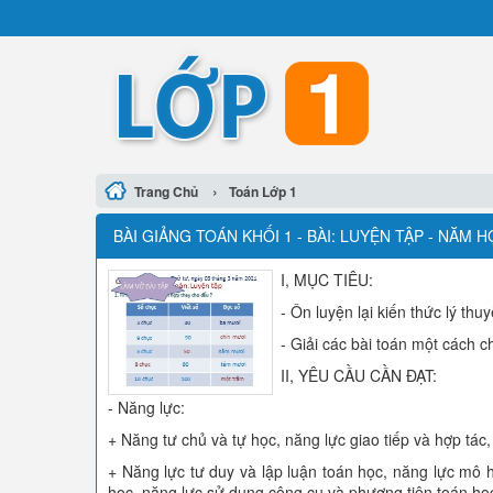
›
Trang Chủ
Toán Lớp 1
BÀI GIẢNG TOÁN KHỐI 1 - BÀI: LUYỆN TẬP - NĂM H
I, MỤC TIÊU:
- Ôn luyện lại kiến thức lý thu
- Giải các bài toán một cách c
II, YÊU CẦU CẦN ĐẠT:
- Năng lực:
+ Năng tư chủ và tự học, năng lực giao tiếp và hợp tác,
+ Năng lực tư duy và lập luận toán học, năng lực mô h
học, năng lực sử dụng công cụ và phương tiện toán họ