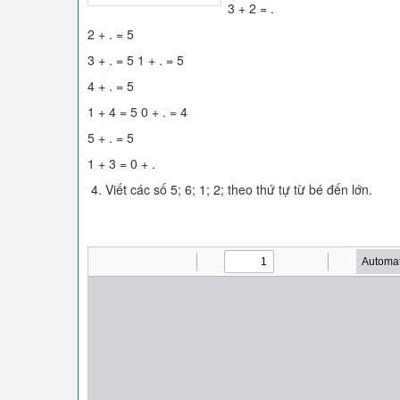
3 + 2 = .
2 + . = 5
3 + . = 5 1 + . = 5
4 + . = 5
1 + 4 = 5 0 + . = 4
5 + . = 5
1 + 3 = 0 + .
4. Viết các số 5; 6; 1; 2; theo thứ tự từ bé đến lớn.