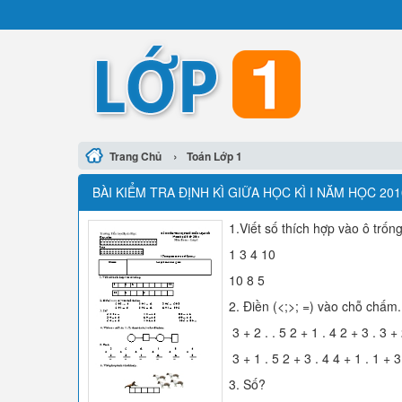
›
Trang Chủ
Toán Lớp 1
BÀI KIỂM TRA ĐỊNH KÌ GIỮA HỌC KÌ I NĂM HỌC 20
1.Viết số thích hợp vào ô trống
1 3 4 10
10 8 5
2. Điền (<;>; =) vào chỗ chấm.
3 + 2 . . 5 2 + 1 . 4 2 + 3 . 3 +
3 + 1 . 5 2 + 3 . 4 4 + 1 . 1 + 3
3. Số?