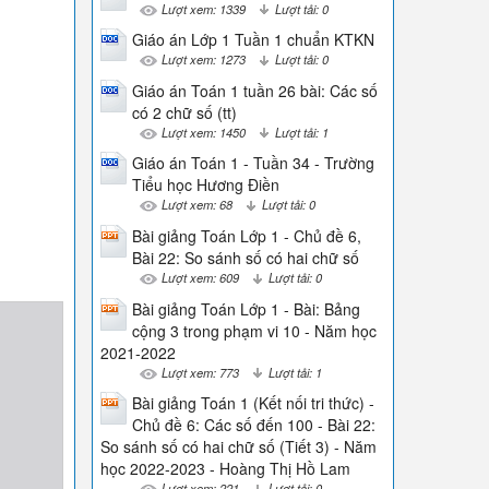
Lượt xem: 1339
Lượt tải: 0
Giáo án Lớp 1 Tuần 1 chuẩn KTKN
Lượt xem: 1273
Lượt tải: 0
Giáo án Toán 1 tuần 26 bài: Các số
có 2 chữ số (tt)
Lượt xem: 1450
Lượt tải: 1
Giáo án Toán 1 - Tuần 34 - Trường
Tiểu học Hương Điền
Lượt xem: 68
Lượt tải: 0
Bài giảng Toán Lớp 1 - Chủ đề 6,
Bài 22: So sánh số có hai chữ số
Lượt xem: 609
Lượt tải: 0
Bài giảng Toán Lớp 1 - Bài: Bảng
cộng 3 trong phạm vi 10 - Năm học
2021-2022
Lượt xem: 773
Lượt tải: 1
Bài giảng Toán 1 (Kết nối tri thức) -
Chủ đề 6: Các số đến 100 - Bài 22:
So sánh số có hai chữ số (Tiết 3) - Năm
học 2022-2023 - Hoàng Thị Hồ Lam
Lượt xem: 221
Lượt tải: 0