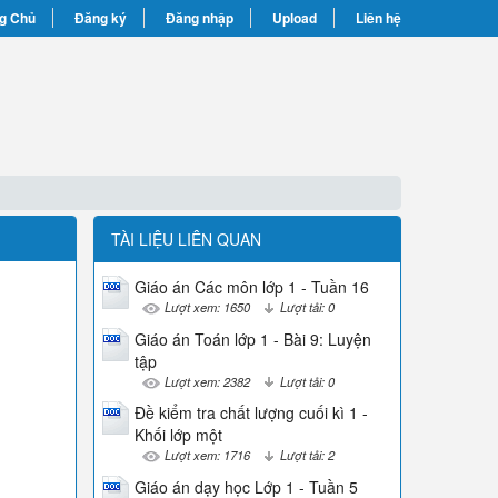
g Chủ
Đăng ký
Đăng nhập
Upload
Liên hệ
TÀI LIỆU LIÊN QUAN
Giáo án Các môn lớp 1 - Tuần 16
Lượt xem: 1650
Lượt tải: 0
Giáo án Toán lớp 1 - Bài 9: Luyện
tập
Lượt xem: 2382
Lượt tải: 0
Đề kiểm tra chất lượng cuối kì 1 -
Khối lớp một
Lượt xem: 1716
Lượt tải: 2
Giáo án dạy học Lớp 1 - Tuần 5