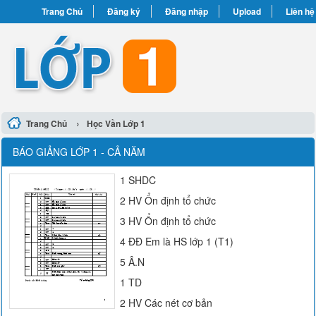
Trang Chủ
Đăng ký
Đăng nhập
Upload
Liên hệ
›
Trang Chủ
Học Vần Lớp 1
BÁO GIẢNG LỚP 1 - CẢ NĂM
1 SHDC
2 HV Ổn định tổ chức
3 HV Ổn định tổ chức
4 ĐĐ Em là HS lớp 1 (T1)
5 Â.N
1 TD
2 HV Các nét cơ bản