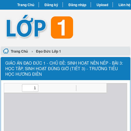
Trang Chủ
Đăng ký
Đăng nhập
Upload
Liên hệ
›
Trang Chủ
Đạo Đức Lớp 1
GIÁO ÁN ĐẠO ĐỨC 1 - CHỦ ĐỀ: SINH HOẠT NỀN NẾP - BÀI 3:
HỌC TẬP, SINH HOẠT ĐÚNG GIỜ (TIẾT 3) - TRƯỜNG TIỂU
HỌC HƯƠNG ĐIỀN