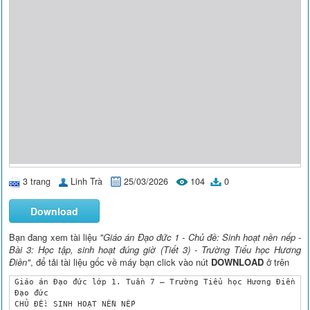
3 trang
Linh Trà
25/03/2026
104
0
Download
Bạn đang xem tài liệu
"Giáo án Đạo đức 1 - Chủ đề: Sinh hoạt nền nếp -
Bài 3: Học tập, sinh hoạt đúng giờ (Tiết 3) - Trường Tiểu học Hương
Điền"
, để tải tài liệu gốc về máy bạn click vào nút
DOWNLOAD
ở trên
 Giáo án Đạo đức lớp 1. Tuần 7 – Trường Tiểu học Hương Điền

 Đạo đức

 CHỦ ĐỀ: SINH HOẠT NỀN NẾP
