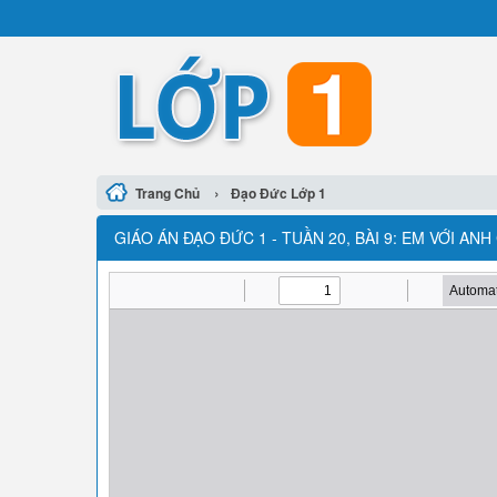
›
Trang Chủ
Đạo Đức Lớp 1
GIÁO ÁN ĐẠO ĐỨC 1 - TUẦN 20, BÀI 9: EM VỚI A