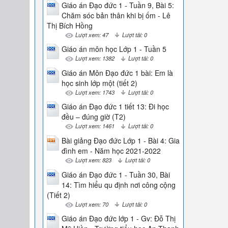
Giáo án Đạo đức 1 - Tuần 9, Bài 5:
Chăm sóc bản thân khi bị ốm - Lê
Thị Bích Hồng
Lượt xem: 47
Lượt tải: 0
Giáo án môn học Lớp 1 - Tuần 5
Lượt xem: 1382
Lượt tải: 0
Giáo án Môn Đạo đức 1 bài: Em là
học sinh lớp một (tiết 2)
Lượt xem: 1743
Lượt tải: 0
Giáo án Đạo đức 1 tiết 13: Đi học
đều – đúng giờ (T2)
Lượt xem: 1461
Lượt tải: 0
Bài giảng Đạo đức Lớp 1 - Bài 4: Gia
đình em - Năm học 2021-2022
Lượt xem: 823
Lượt tải: 0
Giáo án Đạo đức 1 - Tuần 30, Bài
14: Tìm hiểu qu định nơi công cộng
(Tiết 2)
Lượt xem: 70
Lượt tải: 0
Giáo án Đạo đức lớp 1 - Gv: Đỗ Thị