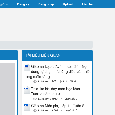
g Chủ
Đăng ký
Đăng nhập
Upload
Liên hệ
TÀI LIỆU LIÊN QUAN
Giáo án Đạo đức 1 - Tuần 34 - Nội
dung tự chọn – Những điều cần thiết
trong cuộc sống
Lượt xem: 943
Lượt tải: 0
Thiết kế bài dạy môn học khối 1 -
Tuần 3 năm 2010
Lượt xem: 1083
Lượt tải: 0
Giáo án Môn phụ Lớp 1 - Tuần 2
Lượt xem: 1210
Lượt tải: 0