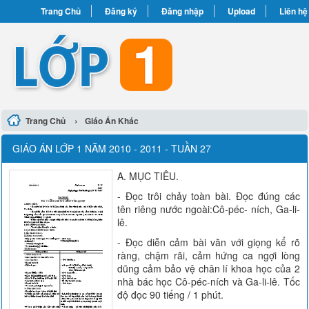
Trang Chủ
Đăng ký
Đăng nhập
Upload
Liên hệ
›
Trang Chủ
Giáo Án Khác
GIÁO ÁN LỚP 1 NĂM 2010 - 2011 - TUẦN 27
A. MỤC TIÊU.
- Đọc trôi chảy toàn bài. Đọc đúng các
tên riêng nước ngoài:Cô-péc- ních, Ga-li-
lê.
- Đọc diễn cảm bài văn với giọng kể rõ
ràng, chậm rãi, cảm hứng ca ngợi lòng
dũng cảm bảo vệ chân lí khoa học của 2
nhà bác học Cô-péc-ních và Ga-li-lê. Tốc
độ đọc 90 tiếng / 1 phút.