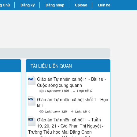
g Chủ
Đăng ký
Đăng nhập
Upload
Liên hệ
TÀI LIỆU LIÊN QUAN
Giáo án Tự nhiên xã hội 1 - Bài 18 -
Cuộc sống xung quanh
Lượt xem: 1169
Lượt tải: 0
Giáo án Tự nhiên xã hội khối 1 - Học
kì 1
Lượt xem: 928
Lượt tải: 0
Giáo án Tự nhiên xã hội 1 - Tuần
19, 20, 21 - GV: Phan Thị Nguyệt -
Trường Tiểu học Mai Đăng Chơn