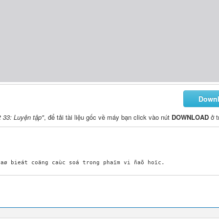
Down
t 33: Luyện tập"
, để tải tài liệu gốc về máy bạn click vào nút
DOWNLOAD
ở t