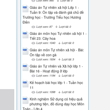
Lượt xem: 880
Lượt tải: 0
Giáo án Tự nhiên xã hội Lớp 1 -
Tuần 9: Ôn tập và đánh giá chủ đề
Trường học - Trường Tiểu học Hương
Điền
Lượt xem: 87
Lượt tải: 0
Giáo án môn học Tự nhiên xã hội 1 -
Tiết 23: Cây hoa
Lượt xem: 1040
Lượt tải: 0
Giáo án môn Tự nhiên xã hội - Bài:
Ôn tập về con gà
Lượt xem: 1934
Lượt tải: 3
Giáo án Tự nhiên và Xã hội lớp 1 -
Bài 16 - Hoạt động ở lớp
Lượt xem: 1194
Lượt tải: 0
Kế hoạch bài học lớp 1 - Tuần học
11
Lượt xem: 1098
Lượt tải: 0
Kinh nghiệm Sử dụng có hiệu quả
phương tiện, đồ dùng dạy học Môn
Toán - Lớp 4