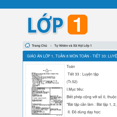
›
Trang Chủ
Tự Nhiên và Xã Hội Lớp 1
GIÁO ÁN LỚP 1, TUẦN 8 MÔN TOÁN - TIẾT 33: LUY
Toán
Tiết 33 : Luyện tập
(Tr.52)
I.Mục tiêu:
Biết phép cộng với số 0, thuộ
*Bài tập cần làm : Bài tập 1, 2,
II. Đồ dùng dạy học: