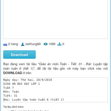
2 trang
viethung99
1085
0
Download
Bạn đang xem tài liệu
"Giáo án môn Toán - Tiết: 31 - Bài: Luyện tập
toán tuần 6 (tiết 1)"
, để tải tài liệu gốc về máy bạn click vào nút
DOWNLOAD
ở trên
Ngày dạy: Thứ hai, 20/9/2010

GIÁO ÁN BÀI DẠY LỚP 1

Tuần 7

Môn: Toán 

Tiết: 31

Bài: Luyện tập toán tuần 6 (tiết 1)

I – MỤC TIÊU:

Tài liệu đính kèm:
- Củng cố các số trong phạm vi 10; rèn kỹ năng làm toán nhanh.
t31 Luyen tap toan tuan 6 x.doc