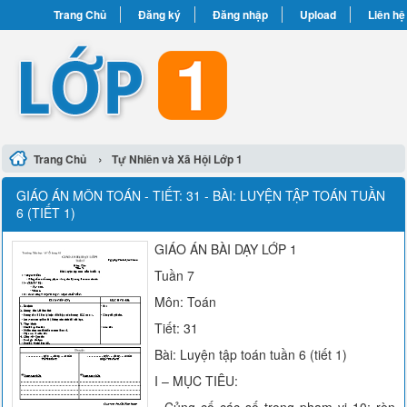
Trang Chủ
Đăng ký
Đăng nhập
Upload
Liên hệ
›
Trang Chủ
Tự Nhiên và Xã Hội Lớp 1
GIÁO ÁN MÔN TOÁN - TIẾT: 31 - BÀI: LUYỆN TẬP TOÁN TUẦN
6 (TIẾT 1)
GIÁO ÁN BÀI DẠY LỚP 1
Tuần 7
Môn: Toán
Tiết: 31
Bài: Luyện tập toán tuần 6 (tiết 1)
I – MỤC TIÊU: