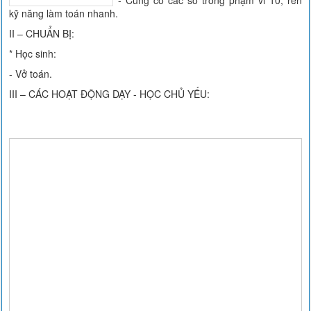
- Củng cố các số trong phạm vi 10; rèn
kỹ năng làm toán nhanh.
II – CHUẨN BỊ:
* Học sinh:
- Vở toán.
III – CÁC HOẠT ĐỘNG DẠY - HỌC CHỦ YẾU: