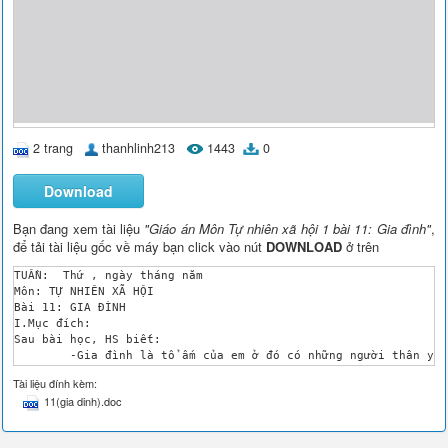
2 trang
thanhlinh213
1443
0
Download
Bạn đang xem tài liệu
"Giáo án Môn Tự nhiên xã hội 1 bài 11: Gia đình"
,
để tải tài liệu gốc về máy bạn click vào nút
DOWNLOAD
ở trên
TUẦN:  Thứ , ngày tháng năm

Môn: TỰ NHIÊN XÃ HỘI

Bài 11: GIA ĐÌNH

I.Mục đích:

Sau bài học, HS biết:

	-Gia đình là tổ ấm của em ở đó có những người thân yêu nhất

	-Kể được những người trong gia đình mình với những bạn trong lớp

Tài liệu đính kèm:
	-Yêu quý gia đình và những người thân trong gia đình

11(gia dinh).doc
II. Đồ dùng dạy học: 

- Sách giáo khoa 

III. Các hoạt động dạy và học:
