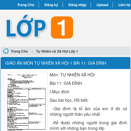
Trang Chủ
Đăng ký
Đăng nhập
Upload
Liên hệ
›
Trang Chủ
Tự Nhiên và Xã Hội Lớp 1
GIÁO ÁN MÔN TỰ NHIÊN XÃ HỘI 1 BÀI 11: GIA ĐÌNH
Môn: TỰ NHIÊN XÃ HỘI
Bài 11: GIA ĐÌNH
I.Mục đích:
Sau bài học, HS biết:
-Gia đình là tổ ấm của em ở đó có
những người thân yêu nhất
-Kể được những người trong gia đình
mình với những bạn trong lớp