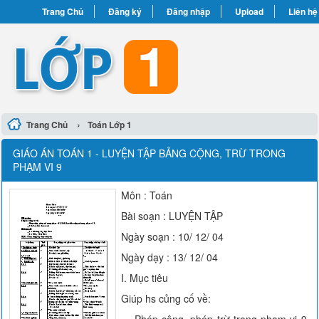
Trang Chủ
Đăng ký
Đăng nhập
Upload
Liên hệ
›
Trang Chủ
Toán Lớp 1
GIÁO ÁN TOÁN 1 - LUYỆN TẬP BẢNG CỘNG, TRỪ TRONG
PHẠM VI 9
Môn : Toán
Bài soạn : LUYỆN TẬP
Ngày soạn : 10/ 12/ 04
Ngày dạy : 13/ 12/ 04
I. Mục tiêu
Giúp hs củng cố về: