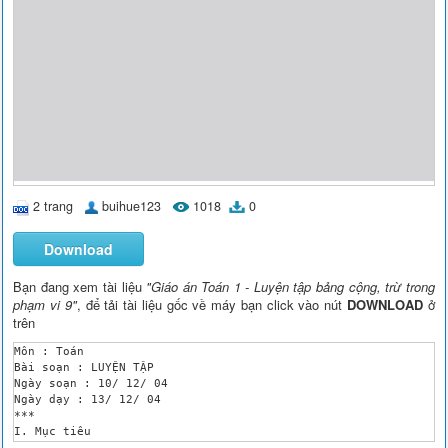
2 trang
buihue123
1018
0
Download
Bạn đang xem tài liệu
"Giáo án Toán 1 - Luyện tập bảng cộng, trừ trong
phạm vi 9"
, để tải tài liệu gốc về máy bạn click vào nút
DOWNLOAD
ở
trên
Môn : Toán 

Bài soạn : LUYỆN TẬP 

Ngày soạn : 10/ 12/ 04

Ngày dạy : 13/ 12/ 04

***

I. Mục tiêu

Giúp hs củng cố về:
