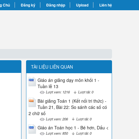
g Chủ
Đăng ký
Đăng nhập
Upload
Liên hệ
TÀI LIỆU LIÊN QUAN
Giáo án giảng dạy môn khối 1 -
Tuần lễ 13
Lượt xem: 1216
Lượt tải: 0
Bài giảng Toán 1 (Kết nối tri thức) -
Tuần 21, Bài 22: So sánh các số có
2 chữ số
Lượt xem: 206
Lượt tải: 0
Giáo án Toán học 1 - Bé hơn, Dấu <
Lượt xem: 850
Lượt tải: 0