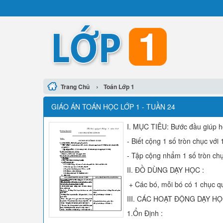
›
Trang Chủ
Toán Lớp 1
GIÁO ÁN TOÁN HỌC LỚP 1 - TUẦN 24
I. MỤC TIÊU: Bước đầu giúp họ
- Biết cộng 1 số tròn chục với 
- Tập cộng nhẩm 1 số tròn chụ
II. ĐỒ DÙNG DẠY HỌC :
+ Các bó, mỗi bó có 1 chục q
III. CÁC HOẠT ĐỘNG DẠY HỌ
1.Ổn Định :