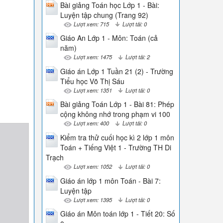
Bài giảng Toán học Lớp 1 - Bài:
Luyện tập chung (Trang 92)
Lượt xem: 715
Lượt tải: 0
Giáo An Lớp 1 - Môn: Toán (cả
năm)
Lượt xem: 1475
Lượt tải: 2
Giáo án Lớp 1 Tuần 21 (2) - Trường
Tiểu học Võ Thị Sáu
Lượt xem: 1351
Lượt tải: 0
Bài giảng Toán Lớp 1 - Bài 81: Phép
cộng không nhớ trong phạm vi 100
Lượt xem: 400
Lượt tải: 0
Kiểm tra thử cuối học kì 2 lớp 1 môn
Toán + Tiếng Việt 1 - Trường TH Di
Trạch
Lượt xem: 1052
Lượt tải: 0
Giáo án lớp 1 môn Toán - Bài 7:
Luyện tập
Lượt xem: 1395
Lượt tải: 0
Giáo án Môn toán lớp 1 - Tiết 20: Số