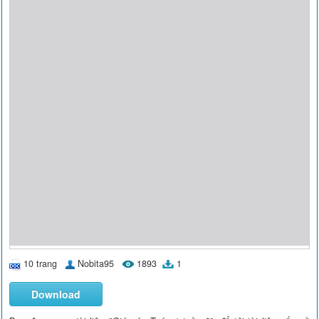
10 trang
Nobita95
1893
1
Download