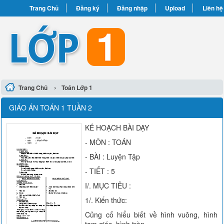
Trang Chủ
Đăng ký
Đăng nhập
Upload
Liên hệ
›
Trang Chủ
Toán Lớp 1
GIÁO ÁN TOÁN 1 TUẦN 2
KẾ HOẠCH BÀI DẠY
- MÔN : TOÁN
- BÀI : Luyện Tập
- TIẾT : 5
I/. MỤC TIÊU :
1/. Kiến thức:
Củng cố hiểu biết về hình vuông, hình