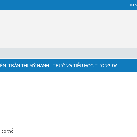
Tran
 VIÊN: TRẦN THỊ MỸ HẠNH - TRƯỜNG TIỂU HỌC TƯỜNG ĐA
 cơ thể.