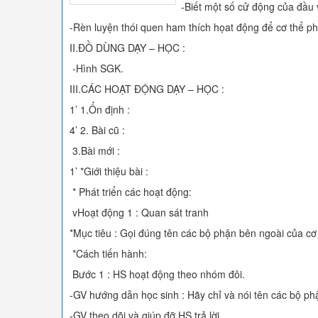
-Biết một số cử động của đầu 
-Rèn luyện thói quen ham thích họat động để cơ thể phát
II.ĐỒ DÙNG DẠY – HỌC :
-Hình SGK.
III.CÁC HOẠT ĐỘNG DẠY – HỌC :
1’ 1.Ổn định :
4’ 2. Bài cũ :
3.Bài mới :
1’ *Giới thiệu bài :
* Phát triển các hoạt động:
vHoạt động 1 : Quan sát tranh
*Mục tiêu : Gọi đúng tên các bộ phận bên ngoài của cơ
*Cách tiến hành:
Bước 1 : HS hoạt động theo nhóm đôi.
-GV hướng dẫn học sinh : Hãy chỉ và nói tên các bộ ph
-GV theo dõi và giúp đỡ HS trả lời.