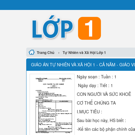
›
Trang Chủ
Tự Nhiên và Xã Hội Lớp 1
GIÁO ÁN TỰ NHIÊN VÀ XÃ HỘI 1 - CẢ NĂM - GIÁO
Ngày soạn : Tuần : 1
Ngày dạy : Tiết : 1
CON NGƯỜI VÀ SỨC KHOẺ
CƠ THỂ CHÚNG TA
I.MỤC TIÊU :
Sau bài học này, HS biết :
-Kể tên các bộ phận chính của