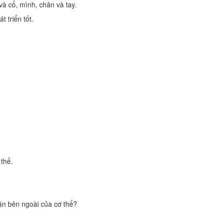
và cổ, mình, chân và tay.
 triển tốt.
 thể.
ận bên ngoài của cơ thể?