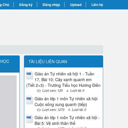
g Chủ
Đăng ký
Đăng nhập
Upload
Liên hệ
U HỌC
TÀI LIỆU LIÊN QUAN
Giáo án Tự nhiên xã hội 1 - Tuần
17, Bài 10: Cây xanh quanh em
(Tiết 2+3) - Trường Tiểu học Hương Điền
Lượt xem: 125
Lượt tải: 0
Giáo án lớp 1 môn Tự nhiên xã hội:
Cuộc sống xung quanh (tiếp)
Lượt xem: 1273
Lượt tải: 0
Giáo án lớp 1 môn Tự nhiên xã hội -
Bài 5: Vệ sinh thân thể