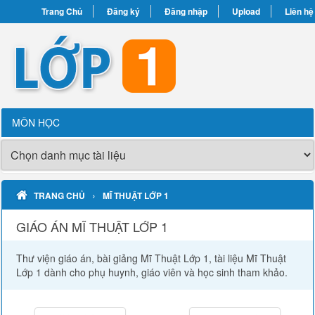
Trang Chủ
Đăng ký
Đăng nhập
Upload
Liên hệ
MÔN HỌC
›
TRANG CHỦ
MĨ THUẬT LỚP 1
GIÁO ÁN MĨ THUẬT LỚP 1
Thư viện giáo án, bài giảng Mĩ Thuật Lớp 1, tài liệu Mĩ Thuật
Lớp 1 dành cho phụ huynh, giáo viên và học sinh tham khảo.