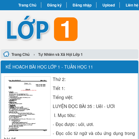
Trang Chủ
Đăng ký
Đăng nhập
Upload
Liên hệ
›
Trang Chủ
Tự Nhiên và Xã Hội Lớp 1
KẾ HOẠCH BÀI HỌC LỚP 1 - TUẦN HỌC 11
Thứ 2:
Tiết 1:
Tiếng việt:
LUYỆN ĐỌC BÀI 35 : UễI - ƯƠI
I. Mục tiờu:
- Đọc được : uôi, ươi.
- Đọc cỏc từ ngữ và cõu ứng dụng trong