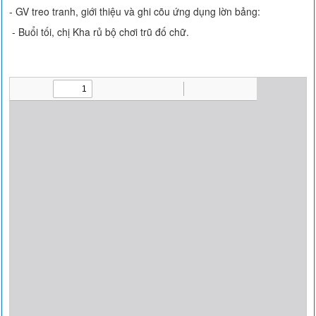
- GV treo tranh, giới thiệu và ghi cõu ứng dụng lờn bảng:
- Buổi tối, chị Kha rủ bộ chơi trũ đố chữ.