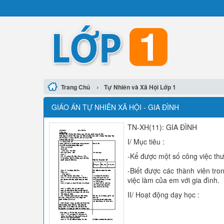
›
Trang Chủ
Tự Nhiên và Xã Hội Lớp 1
GIÁO ÁN TỰ NHIÊN XÃ HỘI - GIA ĐÌNH
TN-XH(11): GIA ĐÌNH
I/ Mục tiêu :
-Kể được một số công việc thư
-Biết được các thành viên tr
việc làm của em với gia đình.
II/ Hoạt động dạy học :