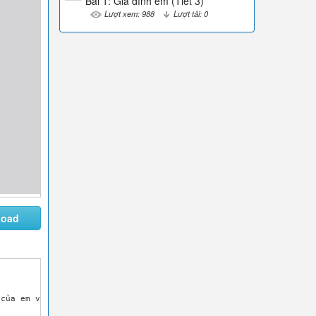
Bài 1: Gia đình em (Tiết 3)
Lượt xem: 988
Lượt tải: 0
load
của em với gia đình.
