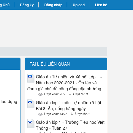
g Chủ
Đăng ký
Đăng nhập
Upload
Liên hệ
TÀI LIỆU LIÊN QUAN
Giáo án Tự nhiên và Xã hội Lớp 1 -
Năm học 2020-2021 - Ôn tập và
đánh giá chủ đề cộng đồng địa phương
Lượt xem: 739
Lượt tải: 0
 tác dụng
Giáo án lớp 1 môn Tự nhiên xã hội -
Bài 8: Ăn, uống hằng ngày
Lượt xem: 1497
Lượt tải: 0
Giáo án lớp 1 - Trường Tiểu học Việt
Thông - Tuần 27