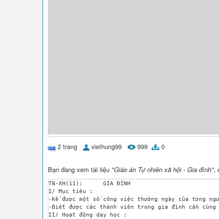
2 trang
viethung99
999
0
Bạn đang xem tài liệu
"Giáo án Tự nhiên xã hội - Gia đình"
,
TN-XH(11):	GIA ĐÌNH 

I/ Mục tiêu :

-Kể được một số công việc thường ngày của từng ngư
-Biết được các thành viên trong gia đình cần cùng 
II/ Hoạt động dạy học :
