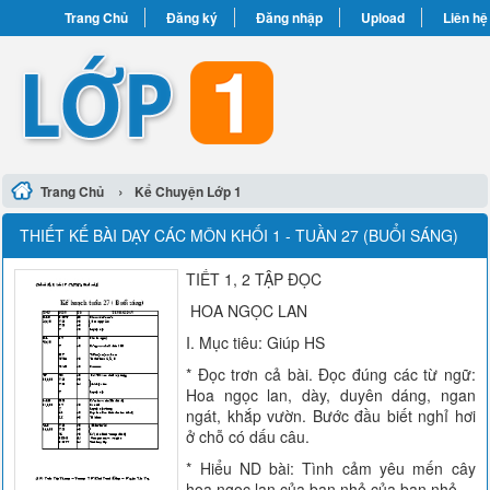
Trang Chủ
Đăng ký
Đăng nhập
Upload
Liên hệ
›
Trang Chủ
Kể Chuyện Lớp 1
THIẾT KẾ BÀI DẠY CÁC MÔN KHỐI 1 - TUẦN 27 (BUỔI SÁNG)
TIẾT 1, 2 TẬP ĐỌC
HOA NGỌC LAN
I. Mục tiêu: Giúp HS
* Đọc trơn cả bài. Đọc đúng các từ ngữ:
Hoa ngọc lan, dày, duyên dáng, ngan
ngát, khắp vườn. Bước đầu biết nghỉ hơi
ở chỗ có dấu câu.
* Hiểu ND bài: Tình cảm yêu mến cây
hoa ngọc lan của bạn nhỏ của bạn nhỏ