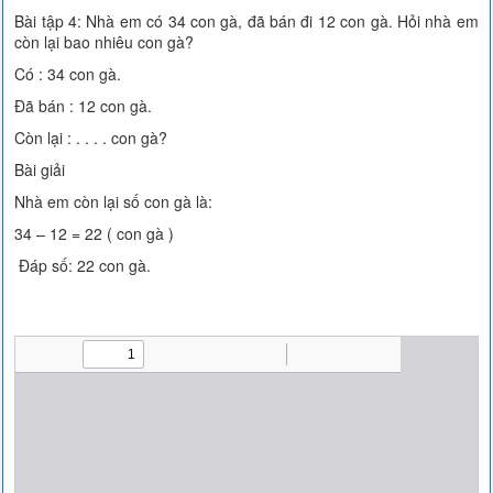
Bài tập 4: Nhà em có 34 con gà, đã bán đi 12 con gà. Hỏi nhà em
còn lại bao nhiêu con gà?
Có : 34 con gà.
Đã bán : 12 con gà.
Còn lại : . . . . con gà?
Bài giải
Nhà em còn lại số con gà là:
34 – 12 = 22 ( con gà )
Đáp số: 22 con gà.