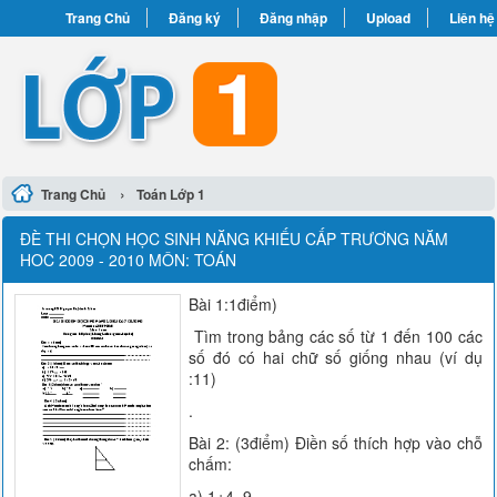
Trang Chủ
Đăng ký
Đăng nhập
Upload
Liên hệ
›
Trang Chủ
Toán Lớp 1
ĐÈ THI CHỌN HỌC SINH NĂNG KHIẾU CẤP TRƯƠNG NĂM
HOC 2009 - 2010 MÔN: TOÁN
Bài 1:1điểm)
Tìm trong bảng các số từ 1 đến 100 các
số đó có hai chữ số giống nhau (ví dụ
:11)
.
Bài 2: (3điểm) Điền số thích hợp vào chỗ
chấm:
a) 1+4=9-.