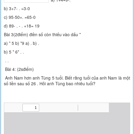
b) 3+7- . =3-0
c) 95-50+. =65-0
d) 89- . - . +18= 19
Bài 3(2điểm) điền số còn thiếu vào dấu *
a) * 5 b) *9 a) . b) .
b) 5 * 6* . .
. .
Bài 4: (2sđiểm)
Anh Nam hơn anh Tùng 5 tuổi. Biết rằng tuổi của anh Nam là một
số liền sau số 26 . Hỏi anh Tùng bao nhiêu tuổi?