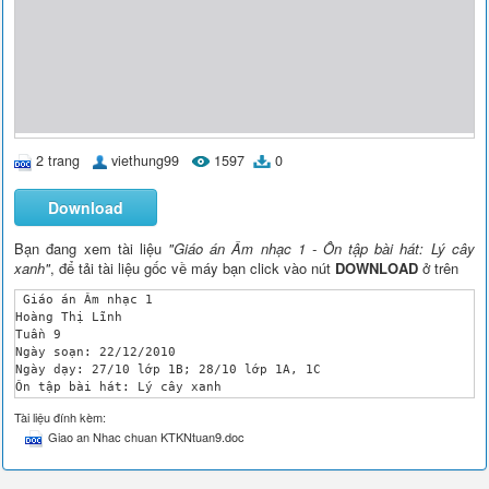
2 trang
viethung99
1597
0
Download
Bạn đang xem tài liệu
"Giáo án Âm nhạc 1 - Ôn tập bài hát: Lý cây
xanh"
, để tải tài liệu gốc về máy bạn click vào nút
DOWNLOAD
ở trên
 Giáo án Âm nhạc 1

Hoàng Thị Lĩnh

Tuần 9

Ngày soạn: 22/12/2010

Ngày dạy: 27/10 lớp 1B; 28/10 lớp 1A, 1C

Ôn tập bài hát: Lý cây xanh

I/. Mục tiêu:

Tài liệu đính kèm:
 - Biết hát theo giai điệu và đúng lời ca (tập nói thơ theo ti
Giao an Nhac chuan KTKNtuan9.doc
 - Biết hát kết hợp vận động phụ hoạ đơn giản. 

 - Giáo dục tình cảm yêu quý những giá trị văn hoá truyền thốn
II/. Chuẩn bị:
