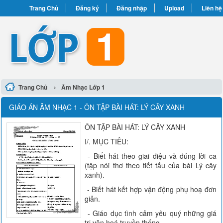
Trang Chủ
Đăng ký
Đăng nhập
Upload
Liên hệ
›
Trang Chủ
Âm Nhạc Lớp 1
GIÁO ÁN ÂM NHẠC 1 - ÔN TẬP BÀI HÁT: LÝ CÂY XANH
ÔN TẬP BÀI HÁT: LÝ CÂY XANH
I/. MỤC TIÊU:
- Biết hát theo giai điệu và đúng lời ca
(tập nói thơ theo tiết tấu của bài Lý cây
xanh).
- Biết hát kết hợp vận động phụ hoạ đơn
giản.
- Giáo dục tình cảm yêu quý những giá
trị văn hoá truyền thống.