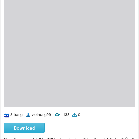
2 trang
viethung99
1133
0
Download