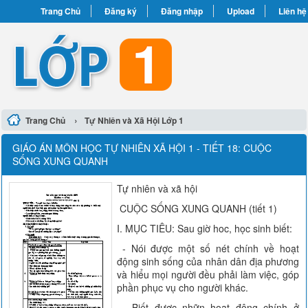
Trang Chủ
Đăng ký
Đăng nhập
Upload
Liên hệ
›
Trang Chủ
Tự Nhiên và Xã Hội Lớp 1
GIÁO ÁN MÔN HỌC TỰ NHIÊN XÃ HỘI 1 - TIẾT 18: CUỘC
SỐNG XUNG QUANH
Tự nhiên và xã hội
CUỘC SỐNG XUNG QUANH (tiết 1)
I. MỤC TIÊU: Sau giờ hoc, học sinh biết:
- Nói được một số nét chính về hoạt
động sinh sống của nhân dân địa phương
và hiểu mọi người đều phải làm việc, góp
phần phục vụ cho người khác.
- Biết được nhữn hoạt động chính ở