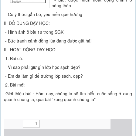
nông thôn.
- Có ý thức gắn bó, yêu mến quê hương
II. ĐỒ DÙNG DẠY HỌC:
- Hình ảnh ở bài 18 trong SGK
- Bức tranh cánh đồng lúa đang được gặt hái
III. HOẠT ĐỘNG DẠY HỌC:
1. Bài cũ:
- Vì sao phải giữ gìn lớp học sạch đẹp?
- Em đã làm gì để trường lớp sạch, đẹp?
2. Bài mới:
Giới thiệu bài : Hôm nay, chúng ta sẽ tìm hiểu cuộc sống ở xung
quanh chúng ta, qua bài “xung quanh chúng ta”