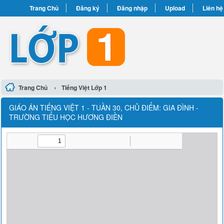
Trang Chủ
Đăng ký
Đăng nhập
Upload
Liên hệ
›
Trang Chủ
Tiếng Việt Lớp 1
GIÁO ÁN TIẾNG VIỆT 1 - TUẦN 30, CHỦ ĐIỂM: GIA ĐÌNH -
TRƯỜNG TIỂU HỌC HƯƠNG ĐIỀN