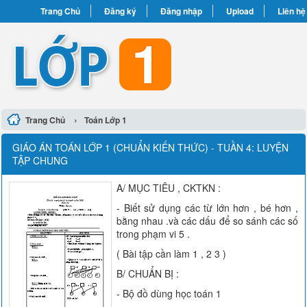
Trang Chủ
Đăng ký
Đăng nhập
Upload
Liên hệ
›
Trang Chủ
Toán Lớp 1
GIÁO ÁN TOÁN LỚP 1 (CHUẨN KIẾN THỨC) - TUẦN 4: LUYỆN
TẬP CHUNG
A/ MỤC TIÊU , CKTKN :
- Biết sử dụng các từ lớn hơn , bé hơn ,
bằng nhau .và các dấu để so sánh các số
trong phạm vi 5 .
( Bài tập cần làm 1 , 2 3 )
B/ CHUẨN BỊ :
- Bộ đồ dùng học toán 1