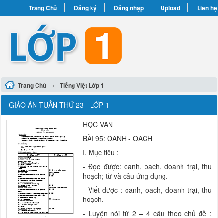
Trang Chủ
Đăng ký
Đăng nhập
Upload
Liên hệ
›
Trang Chủ
Tiếng Việt Lớp 1
GIÁO ÁN TUẦN THỨ 23 - LỚP 1
HỌC VẦN
BÀI 95: OANH - OACH
I. Mục tiêu :
- Đọc được: oanh, oach, doanh trại, thu
hoạch; từ và câu ứng dụng.
- Viết được : oanh, oach, doanh trại, thu
hoạch.
- Luyện nói từ 2 – 4 câu theo chủ đề :