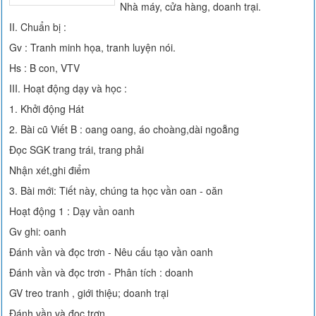
Nhà máy, cửa hàng, doanh trại.
II. Chuẩn bị :
Gv : Tranh minh họa, tranh luyện nói.
Hs : B con, VTV
III. Hoạt động dạy và học :
1. Khởi động Hát
2. Bài cũ Viết B : oang oang, áo choàng,dài ngoẵng
Đọc SGK trang trái, trang phải
Nhận xét,ghi điểm
3. Bài mới: Tiết này, chúng ta học vần oan - oăn
Hoạt động 1 : Dạy vần oanh
Gv ghi: oanh
Đánh vần và đọc trơn - Nêu cấu tạo vần oanh
Đánh vần và đọc trơn - Phân tích : doanh
GV treo tranh , giới thiệu; doanh trại
Đánh vần và đọc trơn