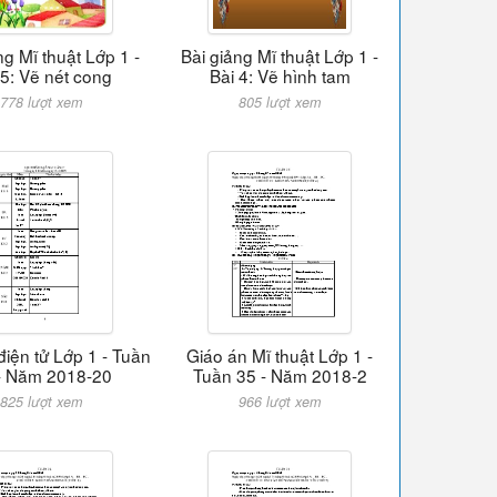
ng Mĩ thuật Lớp 1 -
Bài giảng Mĩ thuật Lớp 1 -
 5: Vẽ nét cong
Bài 4: Vẽ hình tam
778 lượt xem
805 lượt xem
điện tử Lớp 1 - Tuần
Giáo án Mĩ thuật Lớp 1 -
- Năm 2018-20
Tuần 35 - Năm 2018-2
825 lượt xem
966 lượt xem