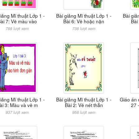
giảng Mĩ thuật Lớp 1 -
Bài giảng Mĩ thuật Lớp 1 -
Bài giả
ài 7: Vẽ màu vào
Bài 6: Vẽ hoặc nặn
Bài
788 lượt xem
738 lượt xem
giảng Mĩ thuật Lớp 1 -
Bài giảng Mĩ thuật Lớp 1 -
Giáo án 
ài 3: Màu và vẽ m
Bài 2: Vẽ nét thẳn
27 
937 lượt xem
958 lượt xem