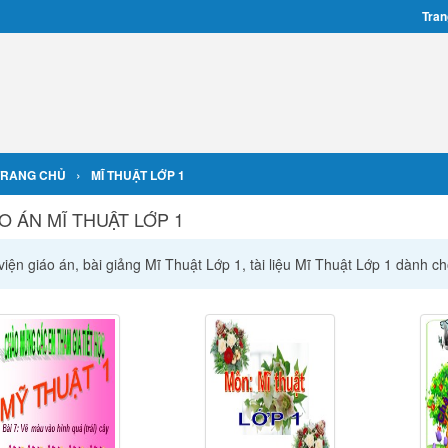
Tran
›
TRANG CHỦ
MĨ THUẬT LỚP 1
O ÁN MĨ THUẬT LỚP 1
iện giáo án, bài giảng Mĩ Thuật Lớp 1, tài liệu Mĩ Thuật Lớp 1 dành c