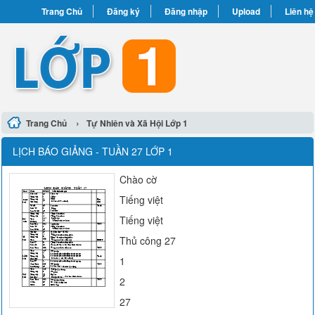
Trang Chủ
Đăng ký
Đăng nhập
Upload
Liên hệ
›
Trang Chủ
Tự Nhiên và Xã Hội Lớp 1
LỊCH BÁO GIẢNG - TUẦN 27 LỚP 1
Chào cờ
Tiếng việt
Tiếng việt
Thủ công 27
1
2
27