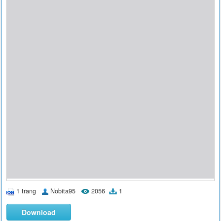
1 trang
Nobita95
2056
1
Download