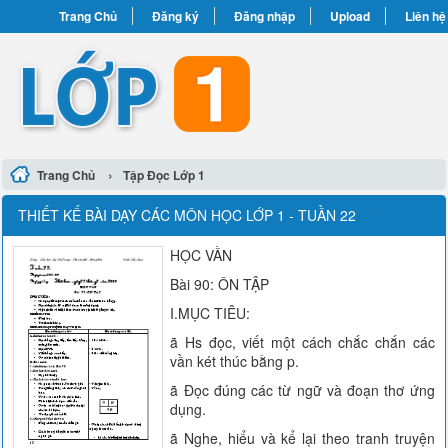
Trang Chủ
Đăng ký
Đăng nhập
Upload
Liên hệ
›
Trang Chủ
Tập Đọc Lớp 1
THIẾT KẾ BÀI DẠY CÁC MÔN HỌC LỚP 1 - TUẦN 22
HỌC VẦN
Bài 90: ÔN TẬP
I.MỤC TIÊU:
ã Hs đọc, viết một cách chắc chắn các
vần két thúc bằng p.
ã Đọc đúng các từ ngữ và đoạn thơ ứng
dụng.
ã Nghe, hiểu và kể lại theo tranh truyện