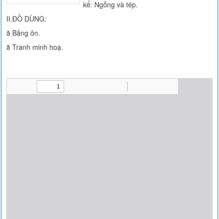
kể: Ngỗng và tép.
II.ĐỒ DÙNG:
ã Bảng ôn.
ã Tranh minh hoạ.