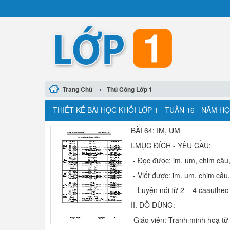
›
Trang Chủ
Thủ Công Lớp 1
THIẾT KẾ BÀI HỌC KHỐI LỚP 1 - TUẦN 16 - NĂM HỌC
BÀI 64: IM, UM
I.MỤC ĐÍCH - YÊU CẦU:
- Đọc được: im. um, chim câu,
- Viết được: im. um, chim câu
- Luyện nói từ 2 – 4 caautheo
II. ĐỒ DÙNG:
-Giáo viên: Tranh minh hoạ từ