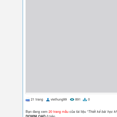
21 trang
viethung99
891
0
Bạn đang xem
20 trang mẫu
của tài liệu
"Thiết kế bài học k
DOWNLOAD
ở trên