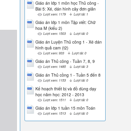
Giáo án lớp 1 môn học Thủ công -
Bài 5: Xé, dán hình cây đơn giản
Lượt xem: 1179
Lượt tải: 1
Giáo án lớp 1 môn Tập viết: Chữ
hoa M (kiểu 2)
Lượt xem: 1503
Lượt tải: 0
Giáo án Luyện Thủ công 1 - Xé dán
hình quả cam (t2)
Lượt xem: 933
Lượt tải: 0
Giáo án Thủ công - Tuần 7, 8, 9
Lượt xem: 1485
Lượt tải: 3
Giáo án Thủ cồng 1 - Tuần 5 đến 8
Lượt xem: 1153
Lượt tải: 0
Kế hoạch thiết bị và đồ dùng dạy
học năm học: 2012 - 2013
Lượt xem: 1511
Lượt tải: 0
Giáo án lớp 1 tuần 15 môn Toán
Lượt xem: 1513
Lượt tải: 0