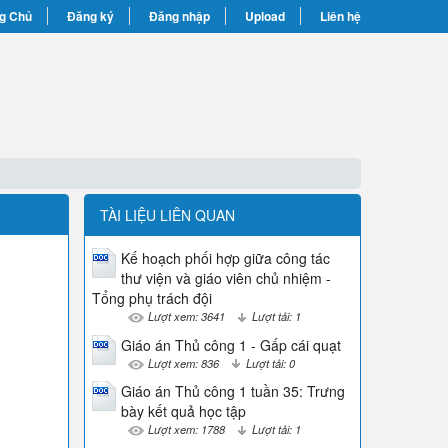
g Chủ
Đăng ký
Đăng nhập
Upload
Liên hệ
TÀI LIỆU LIÊN QUAN
Kế hoạch phối hợp giữa công tác
thư viện và giáo viên chủ nhiệm -
Tổng phụ trách đội
Lượt xem: 3641
Lượt tải: 1
Giáo án Thủ công 1 - Gấp cái quạt
Lượt xem: 836
Lượt tải: 0
Giáo án Thủ công 1 tuần 35: Trưng
bày kết quả học tập
Lượt xem: 1788
Lượt tải: 1