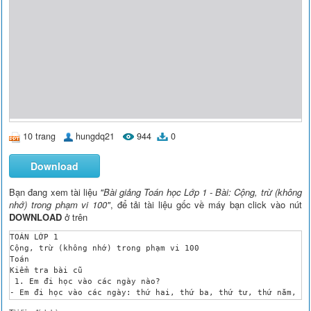
10 trang
hungdq21
944
0
Download
Bạn đang xem tài liệu
"Bài giảng Toán học Lớp 1 - Bài: Cộng, trừ (không
nhớ) trong phạm vi 100"
, để tải tài liệu gốc về máy bạn click vào nút
DOWNLOAD
ở trên
TOÁN LỚP 1 

Cộng, trừ (không nhớ) trong phạm vi 100 

Toán 

Kiểm tra bài cũ 

 1. Em đi học vào các ngày nào? 

- Em đi học vào các ngày: thứ hai, thứ ba, thứ tư, thứ năm, th
2/ Em được nghỉ học vào các ngày nào? 
