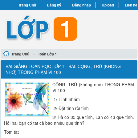
Trang Chủ
Đăng ký
Đăng nhập
Upload
Liên hệ
›
Trang Chủ
Toán Lớp 1
BÀI GIẢNG TOÁN HỌC LỚP 1 - BÀI: CỘNG, TRỪ (KHÔNG
NHỚ) TRONG PHẠM VI 100
CỘNG, TRỪ (không nhớ) TRONG PHẠM
VI 100
1/ Tính nhẩm
2/ Đặt tính rồi tính
3/ Hà có 35 que tính, Lan có 43 que tính.
Hỏi hai bạn có tất cả bao nhiêu que tính?
Tóm tắt